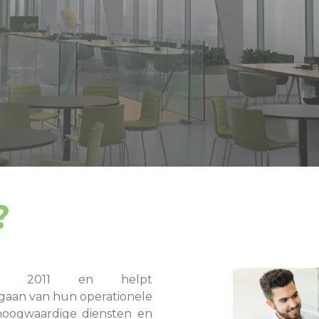
?
in 2011 en helpt
ngaan van hun operationele
hoogwaardige diensten en