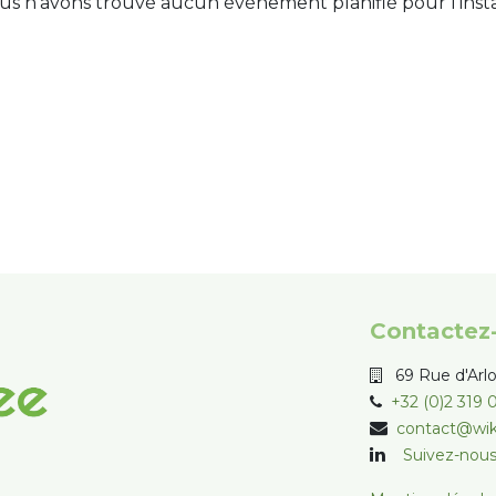
us n'avons trouvé aucun événement planifié pour l'insta
Contactez
69 Rue d'Arl
+32 (0)2 319 
contact@wik
Suivez-nou