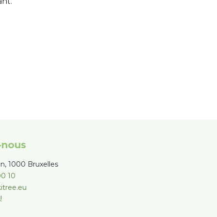
nt.
-nous
on, 1000 Bruxelles
00 10
itree.eu
!
s